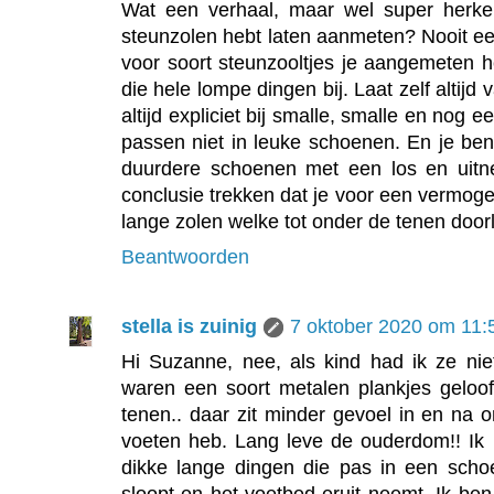
Wat een verhaal, maar wel super herke
steunzolen hebt laten aanmeten? Nooit ee
voor soort steunzooltjes je aangemeten h
die hele lompe dingen bij. Laat zelf altijd
altijd expliciet bij smalle, smalle en nog
passen niet in leuke schoenen. En je be
duurdere schoenen met een los en uit
conclusie trekken dat je voor een vermogen
lange zolen welke tot onder de tenen doo
Beantwoorden
stella is zuinig
7 oktober 2020 om 11:
Hi Suzanne, nee, als kind had ik ze nie
waren een soort metalen plankjes geloof
tenen.. daar zit minder gevoel in en na 
voeten heb. Lang leve de ouderdom!! Ik
dikke lange dingen die pas in een scho
sloopt en het voetbed eruit neemt. Ik ben e